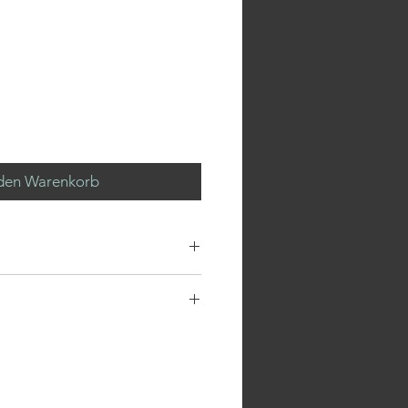
 den Warenkorb
 aus reiner Baumwolle kann
hen werden (eine höhere
 verträgt der