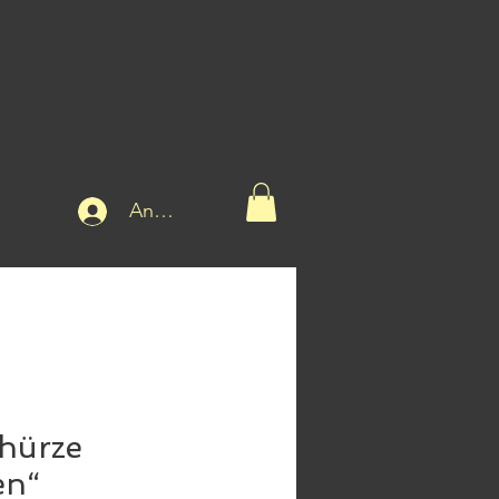
Anmelden
hürze
en“