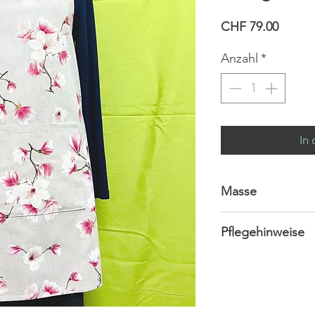
Preis
CHF 79.00
Anzahl
*
In
Masse
Länge 79 cm
Pflegehinweise
Breite 81 cm
Die Kochschürze
bei 40°C gewasc
Waschtemperatur