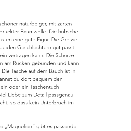
Baumwollstoff z
verbleicht der Di
der Zeit etwas).
höner naturbeiger, mit zarten
gebügelt werde
druckter Baumwolle. Die hübsche
ästen eine gute Figur. Die Grösse
e beiden Geschlechtern gut passt
ein vertragen kann. Die Schürze
dern am Rücken gebunden und kann
 Die Tasche auf dem Bauch ist in
o kannst du dort bequem den
lein oder ein Taschentuch
viel Liebe zum Detail passgenau
cht, so dass kein Unterbruch im
ze „Magnolien“ gibt es passende