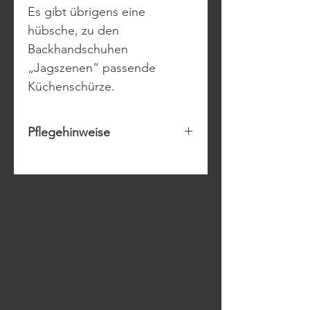
Es gibt übrigens eine
hübsche, zu den
Backhandschuhen
„Jagszenen“ passende
Küchenschürze.
Pflegehinweise
Die Ofen-Handschuhe
können bei 40 Grad
gewaschen und auf Stufe 3
gebügelt werden.