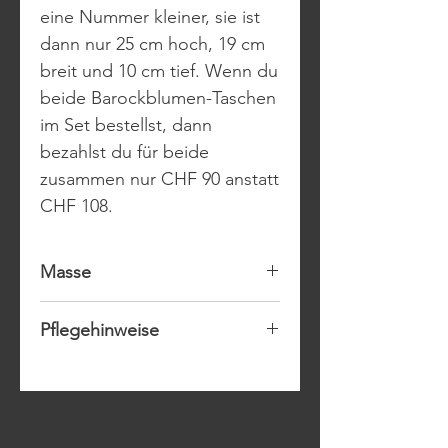
eine Nummer kleiner, sie ist
dann nur 25 cm hoch, 19 cm
breit und 10 cm tief. Wenn du
beide Barockblumen-Taschen
im Set bestellst, dann
bezahlst du für beide
zusammen nur CHF 90 anstatt
CHF 108.
Masse
Höhe 31 cm (geöffnet)
Pflegehinweise
Breite 32 cm
Tiefe 12 cm
Die Rolltasche kann bei 30
Grad gewaschen und auf
Stufe 2 gebügelt werde.